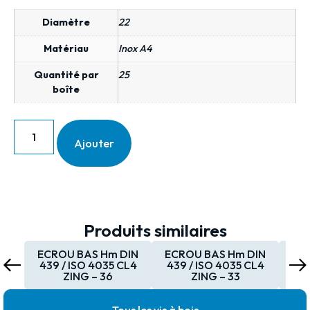
Diamètre
22
Matériau
Inox A4
Quantité par
25
boîte
Ajouter
Produits similaires
ECROU BAS Hm DIN
ECROU BAS Hm DIN
EC
439 / ISO 4035 CL4
439 / ISO 4035 CL4
439
ZING – 36
ZING – 33
Tous les vis à bois