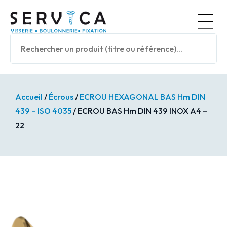
Panneau de gestion des cookies
Nos prod
Accueil
/
Écrous
/
ECROU HEXAGONAL BAS Hm DIN
439 – ISO 4035
/ ECROU BAS Hm DIN 439 INOX A4 –
22