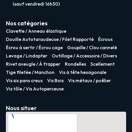
(sauf vendredi 16h30)
Nos catégories
Clavette / Anneau élastique
Douille Autotaraudeuse / Filet Rapporté
Écrous
Écrou à sertir / Écrou cage
Goupille / Clou cannelé
Levage / Lindapter
Outillage / Accessoire / Divers
Rivet aveugle / À frapper
Rondelles
Scellement
Tige filetée / Manchon
Vis à tête hexagonale
Vis six pans creux
Vis Bois
Vis métaux / poêlier
Vis tôle / Vis Autoperceuse
Nous situer