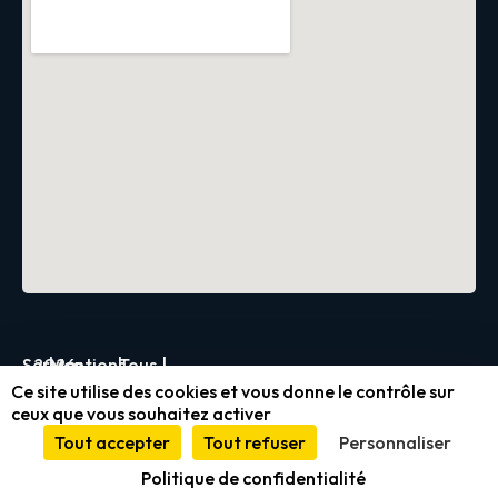
Servica
2026
|
Mentions
|
Tous
|
Ce site utilise des cookies et vous donne le contrôle sur
légales
droits
ceux que vous souhaitez activer
et
réservés
Tout accepter
Tout refuser
Personnaliser
conformité
Politique de confidentialité