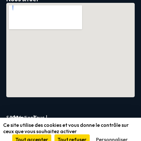
Servica
2026
|
Mentions
|
Tous
|
Ce site utilise des cookies et vous donne le contrôle sur
légales
droits
ceux que vous souhaitez activer
et
réservés
Tout accepter
Tout refuser
Personnaliser