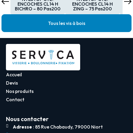
ENCOCHES CL14 H
ENCOCHES CL14 H
EN
BICHRO – 80 Pas200
ZING – 75 Pas200
ZI
Tous les vis à bois
Accueil
Devis
Nos produits
Contact
Nous contacter
Adresse
: 85 Rue Chabaudy, 79000 Niort