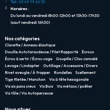
Tel :
05 49 79 26 35
Horaires
:
Du lundi au vendredi 8h00-12h00 et 13h30-17h30
(sauf vendredi 16h30)
Nos catégories
Clavette / Anneau élastique
Douille Autotaraudeuse / Filet Rapporté
Écrous
Écrou à sertir / Écrou cage
Goupille / Clou cannelé
Levage / Lindapter
Outillage / Accessoire / Divers
Rivet aveugle / À frapper
Rondelles
Scellement
Tige filetée / Manchon
Vis à tête hexagonale
Vis six pans creux
Vis Bois
Vis métaux / poêlier
Vis tôle / Vis Autoperceuse
Nous situer