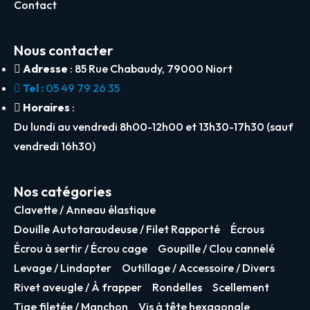
Contact
Nous contacter
Adresse
: 85 Rue Chabaudy, 79000 Niort
Tel :
05 49 79 26 35
Horaires
:
Du lundi au vendredi 8h00-12h00 et 13h30-17h30 (sauf
vendredi 16h30)
Nos catégories
Clavette / Anneau élastique
Douille Autotaraudeuse / Filet Rapporté
Écrous
Écrou à sertir / Écrou cage
Goupille / Clou cannelé
Levage / Lindapter
Outillage / Accessoire / Divers
Rivet aveugle / À frapper
Rondelles
Scellement
Tige filetée / Manchon
Vis à tête hexagonale