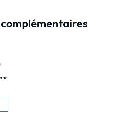
 complémentaires
8
lanc