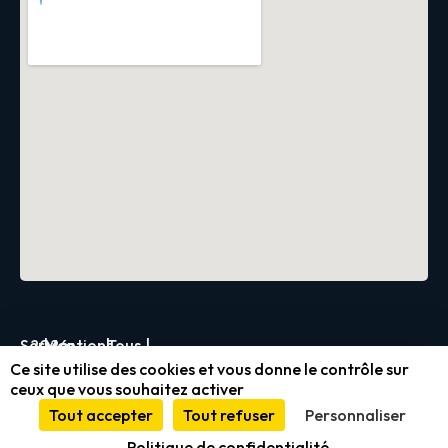
Servica
2026
|
Mentions
|
Tous
|
Ce site utilise des cookies et vous donne le contrôle sur
légales
droits
ceux que vous souhaitez activer
et
réservés
Tout accepter
Tout refuser
Personnaliser
conformité
Politique de confidentialité