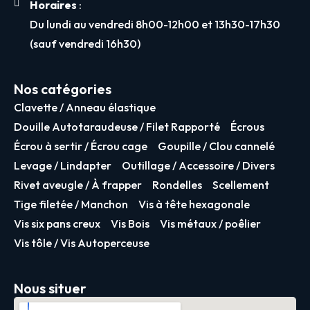
Horaires
:
Du lundi au vendredi 8h00-12h00 et 13h30-17h30
(sauf vendredi 16h30)
Nos catégories
Clavette / Anneau élastique
Douille Autotaraudeuse / Filet Rapporté
Écrous
Écrou à sertir / Écrou cage
Goupille / Clou cannelé
Levage / Lindapter
Outillage / Accessoire / Divers
Rivet aveugle / À frapper
Rondelles
Scellement
Tige filetée / Manchon
Vis à tête hexagonale
Vis six pans creux
Vis Bois
Vis métaux / poêlier
Vis tôle / Vis Autoperceuse
Nous situer