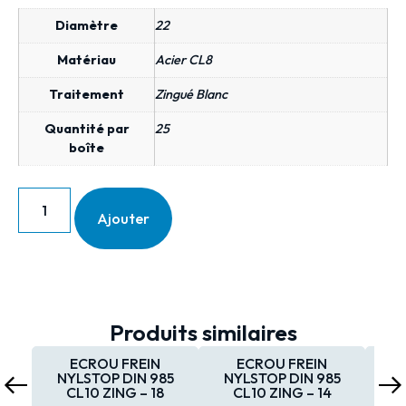
Diamètre
22
Matériau
Acier CL8
Traitement
Zingué Blanc
Quantité par
25
boîte
Ajouter
Produits similaires
ECROU FREIN
ECROU FREIN
NYLSTOP DIN 985
NYLSTOP DIN 985
NY
CL10 ZING – 18
CL10 ZING – 14