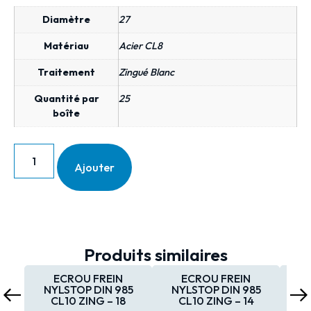
Diamètre
27
Matériau
Acier CL8
Traitement
Zingué Blanc
Quantité par
25
boîte
Ajouter
Produits similaires
ECROU FREIN
ECROU FREIN
NYLSTOP DIN 985
NYLSTOP DIN 985
NY
CL10 ZING – 18
CL10 ZING – 14
C