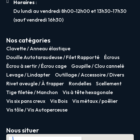
Horaires
:
Du lundi au vendredi 8h00-12h00 et 13h30-17h30
(sauf vendredi 16h30)
Nos catégories
Clavette / Anneau élastique
Douille Autotaraudeuse / Filet Rapporté
Écrous
Écrou à sertir / Écrou cage
Goupille / Clou cannelé
Levage / Lindapter
Outillage / Accessoire / Divers
Rivet aveugle / À frapper
Rondelles
Scellement
Tige filetée / Manchon
Vis à tête hexagonale
Vis six pans creux
Vis Bois
Vis métaux / poêlier
Vis tôle / Vis Autoperceuse
Nous situer