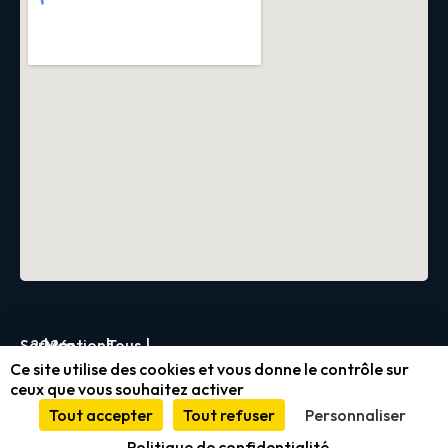
Servica
2026
|
Mentions
|
Tous
|
Ce site utilise des cookies et vous donne le contrôle sur
légales
droits
ceux que vous souhaitez activer
et
réservés
Tout accepter
Tout refuser
Personnaliser
conformité
Politique de confidentialité