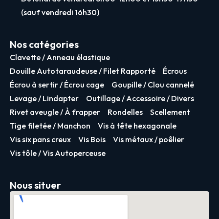
(sauf vendredi 16h30)
Nos catégories
Clavette / Anneau élastique
Douille Autotaraudeuse / Filet Rapporté
Écrous
Écrou à sertir / Écrou cage
Goupille / Clou cannelé
Levage / Lindapter
Outillage / Accessoire / Divers
Rivet aveugle / À frapper
Rondelles
Scellement
Tige filetée / Manchon
Vis à tête hexagonale
Vis six pans creux
Vis Bois
Vis métaux / poêlier
Vis tôle / Vis Autoperceuse
Nous situer