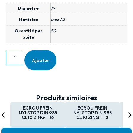
Diamètre
14
Matériau
Inox A2
Quantité par
50
boîte
Ajouter
Produits similaires
ECROU FREIN
ECROU FREIN
NYLSTOP DIN 985
NYLSTOP DIN 985
NY
CL10 ZING – 16
CL10 ZING – 12
C