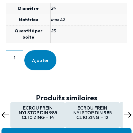
Diamètre
24
Matériau
Inox A2
Quantité par
25
boîte
Ajouter
Produits similaires
ECROU FREIN
ECROU FREIN
NYLSTOP DIN 985
NYLSTOP DIN 985
NY
CL10 ZING – 14
CL10 ZING – 12
C