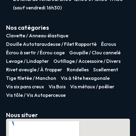
(sauf vendredi 16h30)
Nos catégories
Clavette / Anneau élastique
Douille Autotaraudeuse / Filet Rapporté
Écrous
Écrou à sertir / Écrou cage
Goupille / Clou cannelé
Levage / Lindapter
Outillage / Accessoire / Divers
Rivet aveugle / À frapper
Rondelles
Scellement
Tige filetée / Manchon
Vis à tête hexagonale
Vis six pans creux
Vis Bois
Vis métaux / poêlier
Vis tôle / Vis Autoperceuse
Nous situer