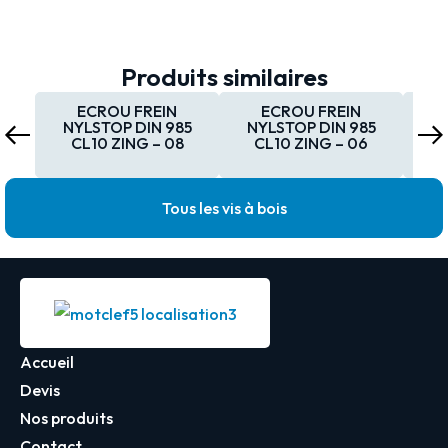
Produits similaires
ECROU FREIN
ECROU FREIN
NYLSTOP DIN 985
NYLSTOP DIN 985
NYL
CL10 ZING – 08
CL10 ZING – 06
ZIN
Tous les vis à bois
Accueil
Devis
Nos produits
Contact