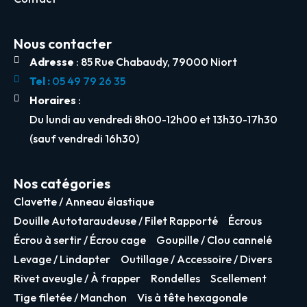
Nous contacter
Adresse
: 85 Rue Chabaudy, 79000 Niort
Tel :
05 49 79 26 35
Horaires
:
Du lundi au vendredi 8h00-12h00 et 13h30-17h30
(sauf vendredi 16h30)
Nos catégories
Clavette / Anneau élastique
Douille Autotaraudeuse / Filet Rapporté
Écrous
Écrou à sertir / Écrou cage
Goupille / Clou cannelé
Levage / Lindapter
Outillage / Accessoire / Divers
Rivet aveugle / À frapper
Rondelles
Scellement
Tige filetée / Manchon
Vis à tête hexagonale