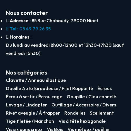
Nous contacter
Adresse
: 85 Rue Chabaudy, 79000 Niort
Tel :
05 49 79 26 35
Horaires
:
Du lundi au vendredi 8h00-12h00 et 13h30-17h30 (sauf
vendredi 16h30)
Nos catégories
Clavette / Anneau élastique
Douille Autotaraudeuse / Filet Rapporté
Écrous
Écrou à sertir / Écrou cage
Goupille / Clou cannelé
Levage / Lindapter
Outillage / Accessoire / Divers
Rivet aveugle / À frapper
Rondelles
Scellement
Tige filetée / Manchon
Vis à tête hexagonale
Vis six pans creux
Vis Bois
Vis métaux / poêlier