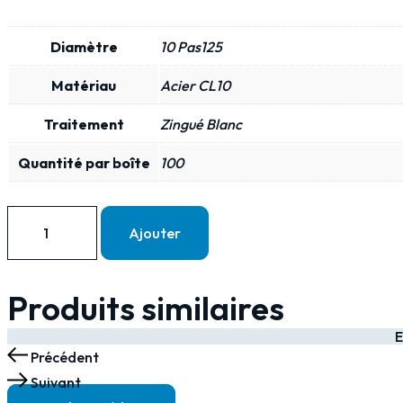
DIN
985
Diamètre
10 Pas125
PAS
Matériau
Acier CL10
FIN
CL10
Traitement
Zingué Blanc
ZING
Quantité par boîte
100
-
10
Pas125
quantité
Ajouter
de
ECROU
FREIN
Produits similaires
NYLSTOP
E
DIN
Précédent
985
Suivant
PAS