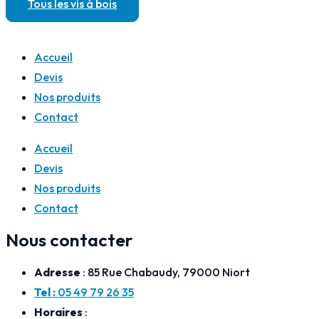
Tous les vis à bois
FIN
CL10
ZING
Accueil
-
Devis
10
Nos produits
Pas125
Contact
Accueil
Devis
Nos produits
Contact
Nous contacter
Adresse
: 85 Rue Chabaudy, 79000 Niort
Tel :
05 49 79 26 35
Horaires
: