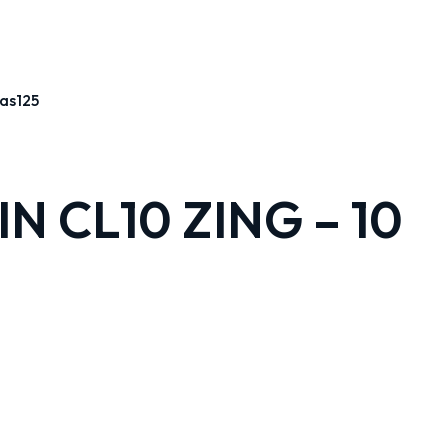
as125
N CL10 ZING – 10