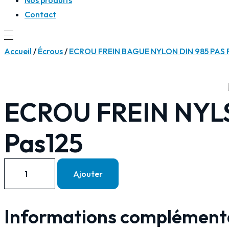
Contact
Accueil
/
Écrous
/
ECROU FREIN BAGUE NYLON DIN 985 PAS 
ECROU FREIN NYLST
Pas125
quantité
Ajouter
de
ECROU
FREIN
Informations complément
NYLSTOP