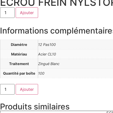
ECROU FREIN NYLSTOP 
quantité
Ajouter
de
ECROU
FREIN
NYLSTOP
Informations complémentaire
DIN
985
PAS
FIN
Diamètre
12 Pas100
CL10
ZING
-
Matériau
Acier CL10
12
Pas100
Traitement
Zingué Blanc
Quantité par boîte
100
quantité
Ajouter
de
ECROU
FREIN
NYLSTOP
Produits similaires
DIN
985