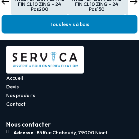
FIN CL10 ZING – 24
FIN CL10 ZING – 24
FI
Pas200
Pas150
Tous les vis à bois
Accueil
Devis
Nos produits
Contact
Nous contacter
Adresse
: 85 Rue Chabaudy, 79000 Niort