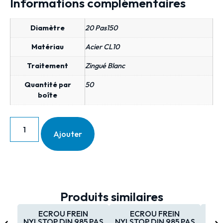
Informations complémentaires
Diamètre
20 Pas150
Matériau
Acier CL10
Traitement
Zingué Blanc
Quantité par
50
boîte
Ajouter
Produits similaires
ECROU FREIN
ECROU FREIN
NYLSTOP DIN 985 PAS
NYLSTOP DIN 985 PAS
NYL