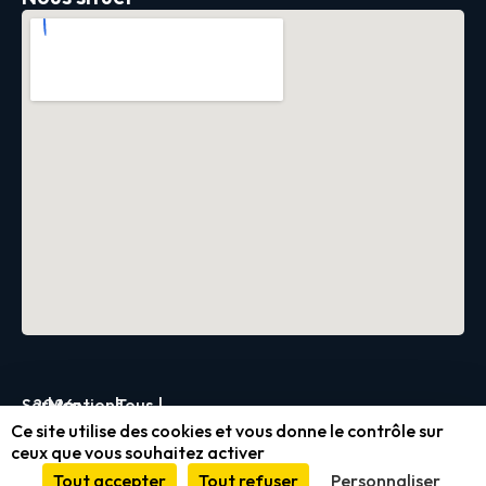
Servica
2026
|
Mentions
|
Tous
|
Ce site utilise des cookies et vous donne le contrôle sur
légales
droits
ceux que vous souhaitez activer
et
réservés
Tout accepter
Tout refuser
Personnaliser