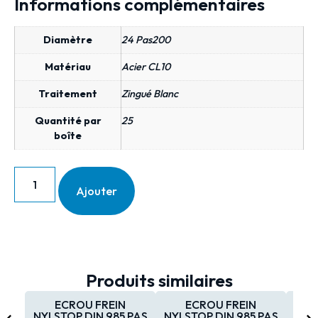
Informations complémentaires
Diamètre
24 Pas200
Matériau
Acier CL10
Traitement
Zingué Blanc
Quantité par
25
boîte
Ajouter
Produits similaires
ECROU FREIN
ECROU FREIN
NYLSTOP DIN 985 PAS
NYLSTOP DIN 985 PAS
NYL