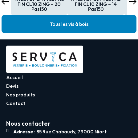
FIN CL10 ZING – 20
FIN CL10 ZING – 14
FI
Pas150
Pas150
Tous les vis à bois
Accueil
Devis
Nos produits
Contact
Nous contacter
Adresse
: 85 Rue Chabaudy, 79000 Niort