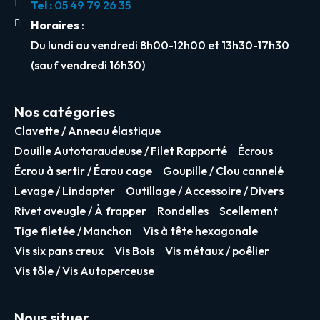
Tel :
05 49 79 26 35
Horaires
:
Du lundi au vendredi 8h00-12h00 et 13h30-17h30
(sauf vendredi 16h30)
Nos catégories
Clavette / Anneau élastique
Douille Autotaraudeuse / Filet Rapporté
Écrous
Écrou à sertir / Écrou cage
Goupille / Clou cannelé
Levage / Lindapter
Outillage / Accessoire / Divers
Rivet aveugle / À frapper
Rondelles
Scellement
Tige filetée / Manchon
Vis à tête hexagonale
Vis six pans creux
Vis Bois
Vis métaux / poêlier
Vis tôle / Vis Autoperceuse
Nous situer