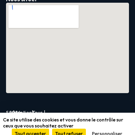
Servica
2026
|
Mentions
|
Tous
|
Ce site utilise des cookies et vous donne le contrôle sur
légales
droits
ceux que vous souhaitez activer
et
réservés
Tout accepter
Tout refuser
Personnaliser