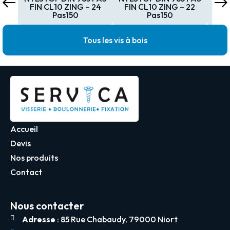
FIN CL10 ZING – 24
FIN CL10 ZING – 22
FI
Pas150
Pas150
Tous les vis à bois
Accueil
Devis
Nos produits
Contact
Nous contacter
Adresse
: 85 Rue Chabaudy, 79000 Niort