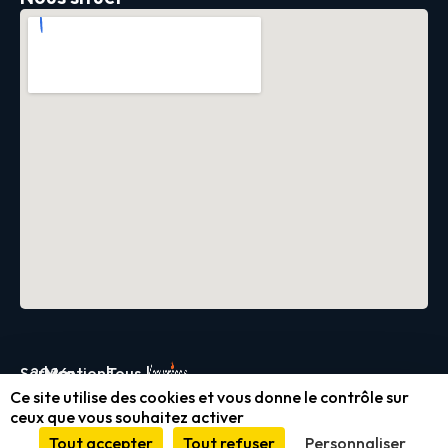
Servica
2026
|
Mentions
|
Tous
|
Ce site utilise des cookies et vous donne le contrôle sur
légales
droits
ceux que vous souhaitez activer
et
réservés
Tout accepter
Tout refuser
Personnaliser