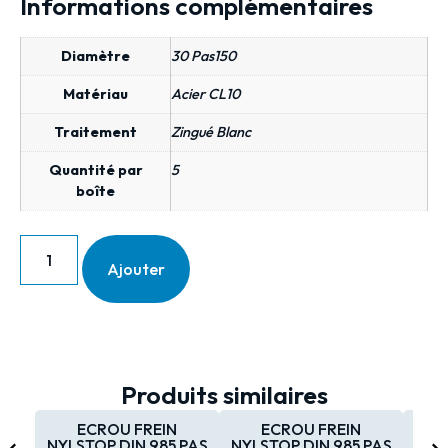
Informations complémentaires
Diamètre
30 Pas150
Matériau
Acier CL10
Traitement
Zingué Blanc
Quantité par
5
boîte
Ajouter
Produits similaires
ECROU FREIN
ECROU FREIN
NYLSTOP DIN 985 PAS
NYLSTOP DIN 985 PAS
NYL