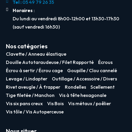
Tel :
05 49 79 26 35
Horaires
:
Du lundi au vendredi 8h00-12h00 et 13h30-17h30
(sauf vendredi 16h30)
Nos catégories
Clavette / Anneau élastique
Douille Autotaraudeuse / Filet Rapporté
Écrous
Écrou à sertir / Écrou cage
Goupille / Clou cannelé
Levage / Lindapter
Outillage / Accessoire / Divers
Rivet aveugle / À frapper
Rondelles
Scellement
Tige filetée / Manchon
Vis à tête hexagonale
Vis six pans creux
Vis Bois
Vis métaux / poêlier
Vis tôle / Vis Autoperceuse
Nous situer