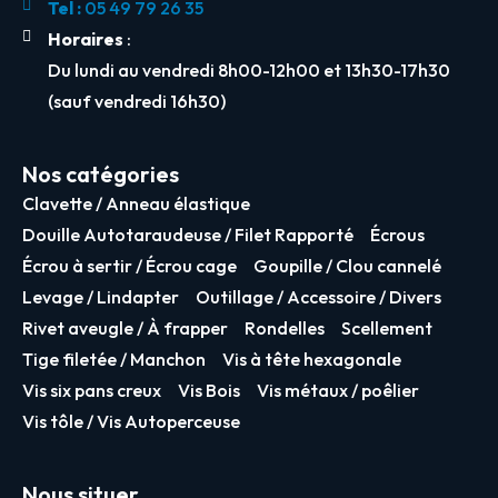
Tel :
05 49 79 26 35
Horaires
:
Du lundi au vendredi 8h00-12h00 et 13h30-17h30
(sauf vendredi 16h30)
Nos catégories
Clavette / Anneau élastique
Douille Autotaraudeuse / Filet Rapporté
Écrous
Écrou à sertir / Écrou cage
Goupille / Clou cannelé
Levage / Lindapter
Outillage / Accessoire / Divers
Rivet aveugle / À frapper
Rondelles
Scellement
Tige filetée / Manchon
Vis à tête hexagonale
Vis six pans creux
Vis Bois
Vis métaux / poêlier
Vis tôle / Vis Autoperceuse
Nous situer