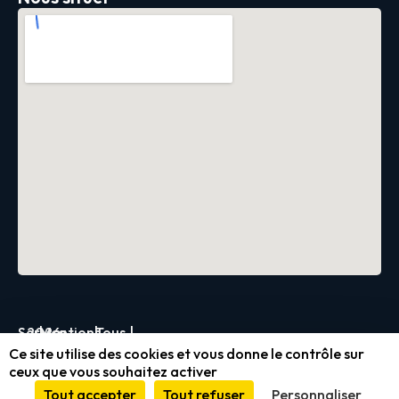
Servica
2026
|
Mentions
|
Tous
|
Ce site utilise des cookies et vous donne le contrôle sur
légales
droits
ceux que vous souhaitez activer
et
réservés
Tout accepter
Tout refuser
Personnaliser