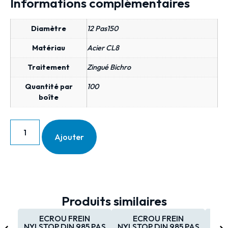
Informations complémentaires
Diamètre
12 Pas150
Matériau
Acier CL8
Traitement
Zingué Bichro
Quantité par
100
boîte
Ajouter
Produits similaires
ECROU FREIN
ECROU FREIN
NYLSTOP DIN 985 PAS
NYLSTOP DIN 985 PAS
NYL