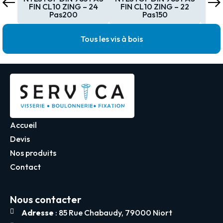
FIN CL10 ZING – 24
FIN CL10 ZING – 22
FI
Pas200
Pas150
Tous les vis à bois
Accueil
Devis
Nos produits
Contact
Nous contacter
Adresse
: 85 Rue Chabaudy, 79000 Niort