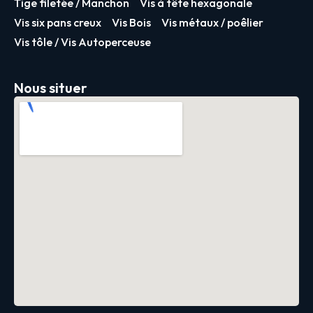
Tige filetée / Manchon
Vis à tête hexagonale
Vis six pans creux
Vis Bois
Vis métaux / poêlier
Vis tôle / Vis Autoperceuse
Nous situer