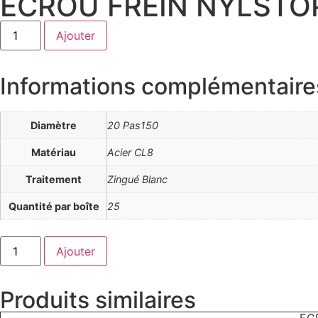
ECROU FREIN NYLSTOP 
quantité
Ajouter
de
ECROU
FREIN
NYLSTOP
Informations complémentaire
DIN
985
PAS
FIN
Diamètre
20 Pas150
CL8
ZING
-
Matériau
Acier CL8
20
Pas150
Traitement
Zingué Blanc
Quantité par boîte
25
quantité
Ajouter
de
ECROU
FREIN
NYLSTOP
Produits similaires
DIN
985