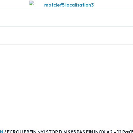
IN
/ ECROU FREIN NYLSTOP DIN 985 PAS FIN INOX A2 – 12 Pas1