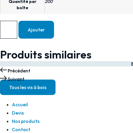
Quantité par
200
INOX
boîte
A2
-
quantité
Ajouter
12
de
Pas150
ECROU
FREIN
Produits similaires
NYLSTOP
DIN
Précédent
985
Suivant
PAS
Tous les vis à bois
FIN
INOX
Accueil
A2
Devis
-
Nos produits
12
Contact
Pas150