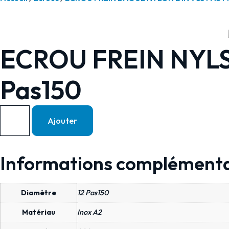
ECROU FREIN NYLST
Pas150
quantité
Ajouter
de
ECROU
FREIN
Informations complémenta
NYLSTOP
DIN
Diamètre
12 Pas150
985
PAS
Matériau
Inox A2
FIN