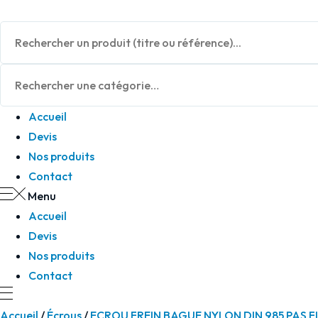
Panneau de gestion des cookies
Accueil
Devis
Nos produits
Contact
Menu
Accueil
Devis
Nos produits
Contact
Accueil
/
Écrous
/
ECROU FREIN BAGUE NYLON DIN 985 PAS F