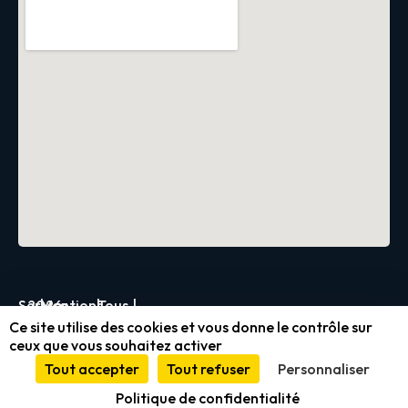
Servica
2026
|
Mentions
|
Tous
|
Ce site utilise des cookies et vous donne le contrôle sur
légales
droits
ceux que vous souhaitez activer
et
réservés
Tout accepter
Tout refuser
Personnaliser
conformité
Politique de confidentialité