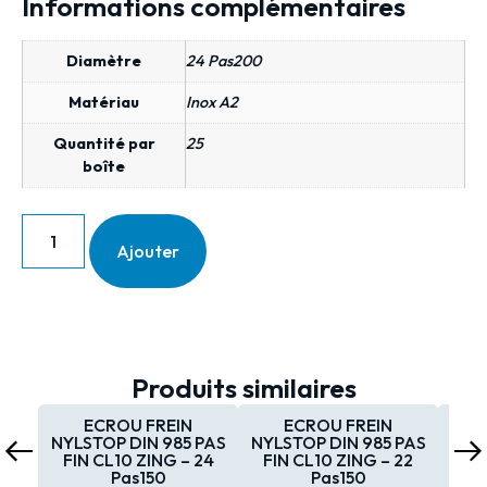
Informations complémentaires
Diamètre
24 Pas200
Matériau
Inox A2
Quantité par
25
boîte
Ajouter
Produits similaires
ECROU FREIN
ECROU FREIN
NYLSTOP DIN 985 PAS
NYLSTOP DIN 985 PAS
NYL
FIN CL10 ZING – 24
FIN CL10 ZING – 22
FI
Pas150
Pas150