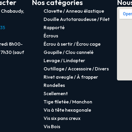
acter
Nos catégories
Nous
e Chabaudy,
Clavette / Anneau élastique
Douille Autotaraudeuse / Filet
 35
Rapporté
Écrous
dredi 8h00-
Écrou à sertir / Écrou cage
17h30 (sauf
Goupille / Clou cannelé
Levage / Lindapter
Outillage / Accessoire / Divers
Rivet aveugle / À frapper
Rondelles
Scellement
Tige filetée / Manchon
Vis à tête hexagonale
Vis six pans creux
Vis Bois