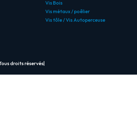
Vis Bois
Vis métaux / poêlier
Vis tôle / Vis Autoperceuse
Tous droits réservés
|