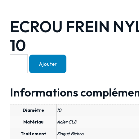
ECROU FREIN NYL
10
Ajouter
Informations complémen
Diamètre
10
Matériau
Acier CL8
Traitement
Zingué Bichro