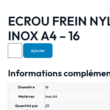
ECROU FREIN NYL
INOX A4 – 16
Ajouter
Informations complémen
Diamètre
16
Matériau
Inox A4
Quantité par
25