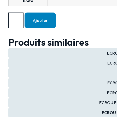
boîte
Ajouter
Produits similaires
ECRO
ECRO
ECRO
ECRO
ECROU FR
ECROU F