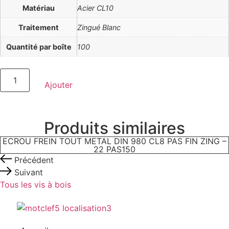
Matériau
Acier CL10
Traitement
Zingué Blanc
Quantité par boîte
100
quantité
de
Ajouter
ECROU
FREIN
TOUT
METAL
DIN
Produits similaires
980
CL10
ECROU FREIN TOUT METAL DIN 980 CL8 PAS FIN ZING –
PAS
22 PAS150
FIN
Précédent
ZING
-
Suivant
12
Tous les vis à bois
Pas125