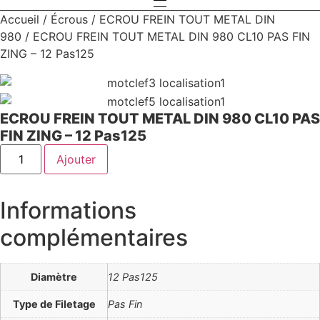
Accueil
/
Écrous
/
ECROU FREIN TOUT METAL DIN
980
/ ECROU FREIN TOUT METAL DIN 980 CL10 PAS FIN
ZING – 12 Pas125
ECROU FREIN TOUT METAL DIN 980 CL10 PAS
FIN ZING – 12 Pas125
quantité
Ajouter
de
ECROU
FREIN
TOUT
Informations
METAL
DIN
980
complémentaires
CL10
PAS
FIN
ZING
Diamètre
12 Pas125
-
12
Type de Filetage
Pas Fin
Pas125