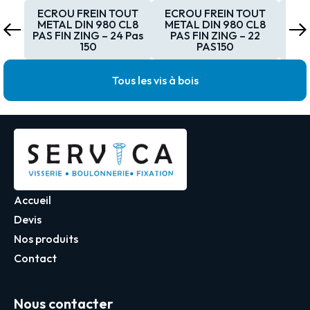
ECROU FREIN TOUT
ECROU FREIN TOUT
EC
METAL DIN 980 CL8
METAL DIN 980 CL8
MET
PAS FIN ZING – 24 Pas
PAS FIN ZING – 22
PA
150
PAS150
Tous les vis à bois
Accueil
Devis
Nos produits
Contact
Nous contacter