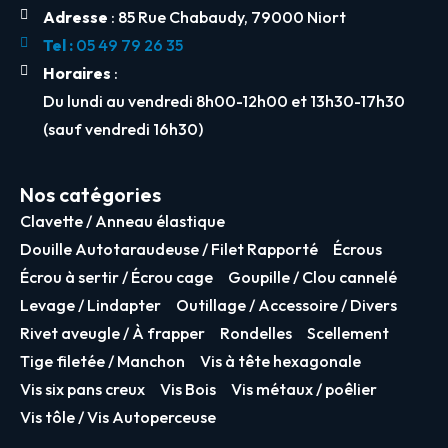
Adresse
: 85 Rue Chabaudy, 79000 Niort
Tel :
05 49 79 26 35
Horaires
:
Du lundi au vendredi 8h00-12h00 et 13h30-17h30
(sauf vendredi 16h30)
Nos catégories
Clavette / Anneau élastique
Douille Autotaraudeuse / Filet Rapporté
Écrous
Écrou à sertir / Écrou cage
Goupille / Clou cannelé
Levage / Lindapter
Outillage / Accessoire / Divers
Rivet aveugle / À frapper
Rondelles
Scellement
Tige filetée / Manchon
Vis à tête hexagonale
Vis six pans creux
Vis Bois
Vis métaux / poêlier
Vis tôle / Vis Autoperceuse