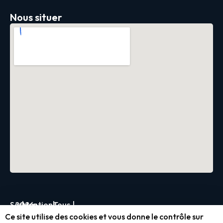
Nous situer
Servica
2026
|
Mentions
|
Tous
|
Ce site utilise des cookies et vous donne le contrôle sur
légales
droits