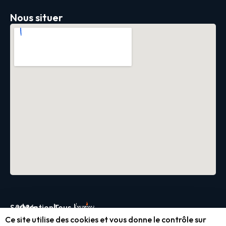
Nous situer
Servica
2026
|
Mentions
|
Tous
|
Ce site utilise des cookies et vous donne le contrôle sur
légales
droits