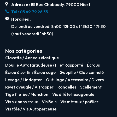
Adresse
: 85 Rue Chabaudy, 79000 Niort
Tel :
05 49 79 26 35
Horaires
:
Du lundi au vendredi 8h00-12h00 et 13h30-17h30
(sauf vendredi 16h30)
Nos catégories
Clavette / Anneau élastique
Douille Autotaraudeuse / Filet Rapporté
Écrous
Écrou à sertir / Écrou cage
Goupille / Clou cannelé
Levage / Lindapter
Outillage / Accessoire / Divers
Rivet aveugle / À frapper
Rondelles
Scellement
Tige filetée / Manchon
Vis à tête hexagonale
Vis six pans creux
Vis Bois
Vis métaux / poêlier
Vis tôle / Vis Autoperceuse