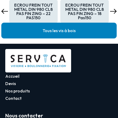
T
ECROU FREIN TOUT
ECROU FREIN TOUT
8
METAL DIN 980 CL8
METAL DIN 980 CL8
as
PAS FIN ZING – 22
PAS FIN ZING – 18
PAS150
Pas150
Tous les vis à bois
Accueil
Devis
Nos produits
Contact
Nous contacter