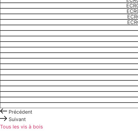
ECRO
980
ECRO
CL10
ZING
ECRO
-
ECRO
06
ECRO
Précédent
Suivant
Tous les vis à bois