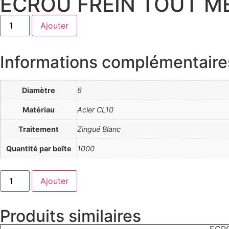
ECROU FREIN TOUT MET
quantité
Ajouter
de
ECROU
FREIN
TOUT
Informations complémentaire
METAL
DIN
980
CL10
Diamètre
6
ZING
-
06
Matériau
Acier CL10
Traitement
Zingué Blanc
Quantité par boîte
1000
quantité
Ajouter
de
ECROU
FREIN
TOUT
Produits similaires
METAL
DIN