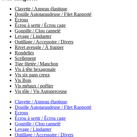
Clavette / Anneau élastique
Douille Autotaraudeuse / Filet Rapporté
Écrous
Écrou à sertir / Écrou cage
Goupille / Clou cannelé
Levage / Lindapter
Outillage / Accessoire / Divers
Rivet aveugle / À frapper
Rondelles
Scellement
Tige filetée / Manchon
Vis à tête hexagonale
Vis six pans creux
Vis Bois
Vis métaux / poêlier
Vis tôle / Vis Autoperceuse
Clavette / Anneau élastique
Douille Autotaraudeuse / Filet Rapporté
Écrous
Écrou à sertir / Écrou cage
Goupille / Clou cannelé
Levage / Lindapter
Outillage / Accessoire / Divers