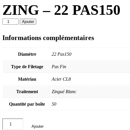
ZING – 22 PAS150
quantité
Ajouter
de
ECROU
FREIN
Informations complémentaires
TOUT
METAL
DIN
Diamètre
22 Pas150
980
CL8
Type de Filetage
Pas Fin
PAS
FIN
ZING
Matériau
Acier CL8
-
22
Traitement
Zingué Blanc
PAS150
Quantité par boîte
50
quantité
de
Ajouter