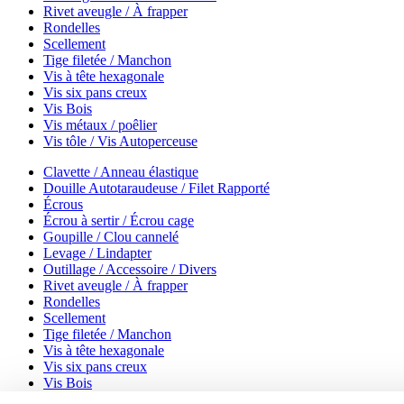
Rivet aveugle / À frapper
Rondelles
Scellement
Tige filetée / Manchon
Vis à tête hexagonale
Vis six pans creux
Vis Bois
Vis métaux / poêlier
Vis tôle / Vis Autoperceuse
Clavette / Anneau élastique
Douille Autotaraudeuse / Filet Rapporté
Écrous
Écrou à sertir / Écrou cage
Goupille / Clou cannelé
Levage / Lindapter
Outillage / Accessoire / Divers
Rivet aveugle / À frapper
Rondelles
Scellement
Tige filetée / Manchon
Vis à tête hexagonale
Vis six pans creux
Vis Bois
Vis métaux / poêlier