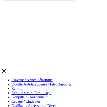
Servica
2026
|
Mentions légales et conformité
|
Tous droits réservés
|
Clavette / Anneau élastique
Douille Autotaraudeuse / Filet Rapporté
Écrous
Écrou à sertir / Écrou cage
Goupille / Clou cannelé
Levage / Lindapter
Outillage / Accessoire / Divers