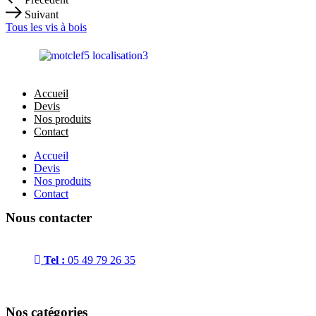
Suivant
Tous les vis à bois
Accueil
Devis
Nos produits
Contact
Accueil
Devis
Nos produits
Contact
Nous contacter
Adresse
: 85 Rue Chabaudy, 79000 Niort
Tel :
05 49 79 26 35
Horaires
:
Du lundi au vendredi 8h00-12h00 et 13h30-17h30 (sauf vendr
Nos catégories