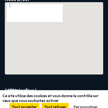
Servica
2026
|
Mentions
|
Tous
|
Ce site utilise des cookies et vous donne le contrôle sur
légales
droits
ceux que vous souhaitez activer
et
réservés
Tout accepter
Tout refuser
Personnaliser