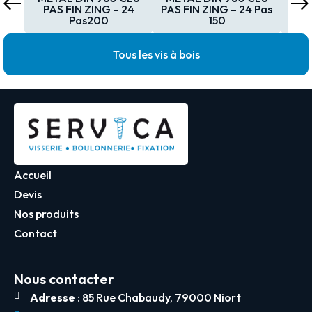
PAS FIN ZING – 24
PAS FIN ZING – 24 Pas
PA
Pas200
150
Tous les vis à bois
Accueil
Devis
Nos produits
Contact
Nous contacter
Adresse
: 85 Rue Chabaudy, 79000 Niort