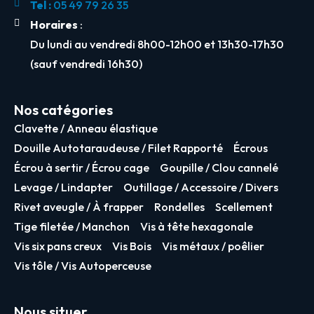
Tel :
05 49 79 26 35
Horaires
:
Du lundi au vendredi 8h00-12h00 et 13h30-17h30
(sauf vendredi 16h30)
Nos catégories
Clavette / Anneau élastique
Douille Autotaraudeuse / Filet Rapporté
Écrous
Écrou à sertir / Écrou cage
Goupille / Clou cannelé
Levage / Lindapter
Outillage / Accessoire / Divers
Rivet aveugle / À frapper
Rondelles
Scellement
Tige filetée / Manchon
Vis à tête hexagonale
Vis six pans creux
Vis Bois
Vis métaux / poêlier
Vis tôle / Vis Autoperceuse
Nous situer