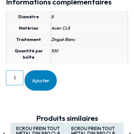
Informations complémentaires
Diamètre
8
Matériau
Acier CL8
Traitement
Zingué Blanc
Quantité par
100
boîte
Ajouter
Produits similaires
ECROU FREIN TOUT
ECROU FREIN TOUT
EC
METAL DIN 980 CL8
METAL DIN 980 CL8
MET