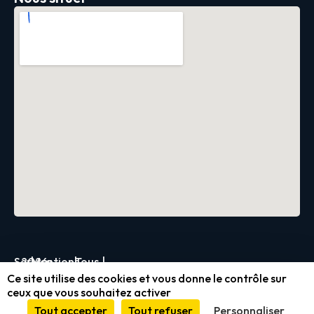
Servica
2026
|
Mentions
|
Tous
|
Ce site utilise des cookies et vous donne le contrôle sur
légales
droits
ceux que vous souhaitez activer
et
réservés
Tout accepter
Tout refuser
Personnaliser