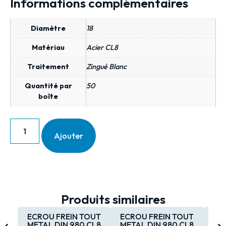
Informations complémentaires
Diamètre
18
Matériau
Acier CL8
Traitement
Zingué Blanc
Quantité par
50
boîte
Ajouter
Produits similaires
ECROU FREIN TOUT
ECROU FREIN TOUT
EC
METAL DIN 980 CL8
METAL DIN 980 CL8
MET