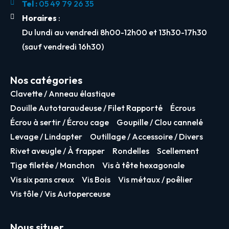
Tel :
05 49 79 26 35
Horaires
:
Du lundi au vendredi 8h00-12h00 et 13h30-17h30
(sauf vendredi 16h30)
Nos catégories
Clavette / Anneau élastique
Douille Autotaraudeuse / Filet Rapporté
Écrous
Écrou à sertir / Écrou cage
Goupille / Clou cannelé
Levage / Lindapter
Outillage / Accessoire / Divers
Rivet aveugle / À frapper
Rondelles
Scellement
Tige filetée / Manchon
Vis à tête hexagonale
Vis six pans creux
Vis Bois
Vis métaux / poêlier
Vis tôle / Vis Autoperceuse
Nous situer