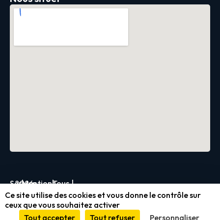
Servica
2026
|
Mentions
|
Tous
|
Ce site utilise des cookies et vous donne le contrôle sur
légales
droits
ceux que vous souhaitez activer
et
réservés
Tout accepter
Tout refuser
Personnaliser