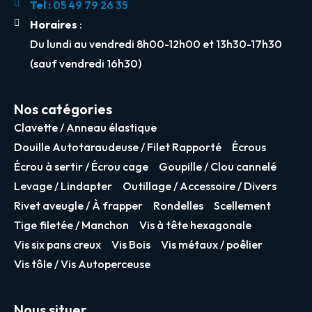
Tel :
05 49 79 26 35
Horaires
:
Du lundi au vendredi 8h00-12h00 et 13h30-17h30
(sauf vendredi 16h30)
Nos catégories
Clavette / Anneau élastique
Douille Autotaraudeuse / Filet Rapporté
Écrous
Écrou à sertir / Écrou cage
Goupille / Clou cannelé
Levage / Lindapter
Outillage / Accessoire / Divers
Rivet aveugle / À frapper
Rondelles
Scellement
Tige filetée / Manchon
Vis à tête hexagonale
Vis six pans creux
Vis Bois
Vis métaux / poêlier
Vis tôle / Vis Autoperceuse
Nous situer