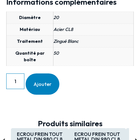
Informations complémentaires
Diamètre
20
Matériau
Acier CL8
Traitement
Zingué Blanc
Quantité par
50
boîte
Ajouter
Produits similaires
ECROU FREIN TOUT
ECROU FREIN TOUT
EC
METAL DIN 980 CL8
METAL DIN 980 CL8
MET