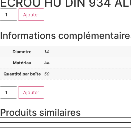
ECROU HU DIN 934 ALU
quantité
Ajouter
de
ECROU
HU
DIN
Informations complémentaire
934
ALU
-
14
Diamètre
14
Matériau
Alu
Quantité par boîte
50
quantité
Ajouter
de
ECROU
HU
DIN
Produits similaires
934
ALU
-
14