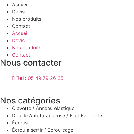
Accueil
Devis
Nos produits
Contact
Accueil
Devis
Nos produits
Contact
Nous contacter
Adresse
: 85 Rue Chabaudy, 79000 Niort
Tel :
05 49 79 26 35
Horaires
:
Du lundi au vendredi 8h00-12h00 et 13h30-17h30 (sa
Nos catégories
Clavette / Anneau élastique
Douille Autotaraudeuse / Filet Rapporté
Écrous
Écrou à sertir / Écrou cage