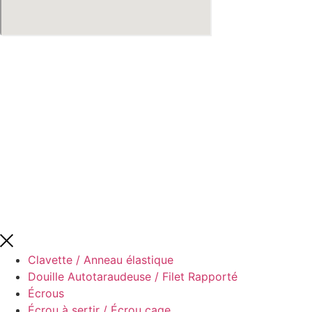
Servica
2026
|
Mentions légales et conformité
|
Tous droits réservés
|
Clavette / Anneau élastique
Douille Autotaraudeuse / Filet Rapporté
Écrous
Écrou à sertir / Écrou cage