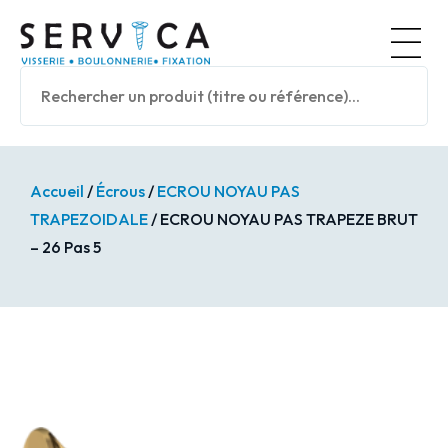
Panneau de gestion des cookies
Nos prod
Accueil
/
Écrous
/
ECROU NOYAU PAS
TRAPEZOIDALE
/ ECROU NOYAU PAS TRAPEZE BRUT
– 26 Pas 5