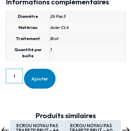
Informations complémentaires
Diamètre
26 Pas 5
Matériau
Acier CL4
Traitement
Brut
Quantité par
1
boîte
Ajouter
Produits similaires
ECROU NOYAU PAS
ECROU NOYAU PAS
EC
TRAPEZE BRUT – 44
TRAPEZE BRUT – 40
TRA