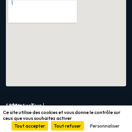
Servica
2026
|
Mentions
|
Tous
|
Ce site utilise des cookies et vous donne le contrôle sur
légales
droits
ceux que vous souhaitez activer
et
réservés
Tout accepter
Tout refuser
Personnaliser
conformité