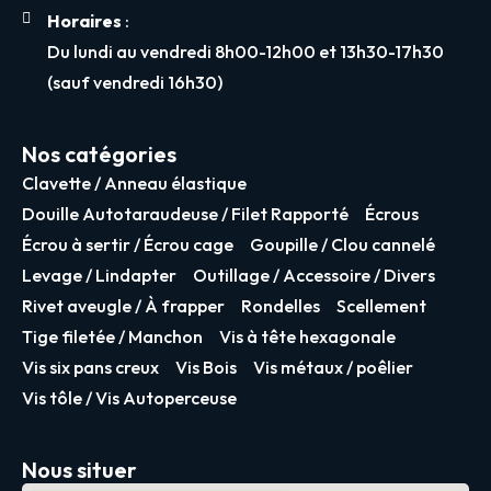
Horaires
:
Du lundi au vendredi 8h00-12h00 et 13h30-17h30
(sauf vendredi 16h30)
Nos catégories
Clavette / Anneau élastique
Douille Autotaraudeuse / Filet Rapporté
Écrous
Écrou à sertir / Écrou cage
Goupille / Clou cannelé
Levage / Lindapter
Outillage / Accessoire / Divers
Rivet aveugle / À frapper
Rondelles
Scellement
Tige filetée / Manchon
Vis à tête hexagonale
Vis six pans creux
Vis Bois
Vis métaux / poêlier
Vis tôle / Vis Autoperceuse
Nous situer