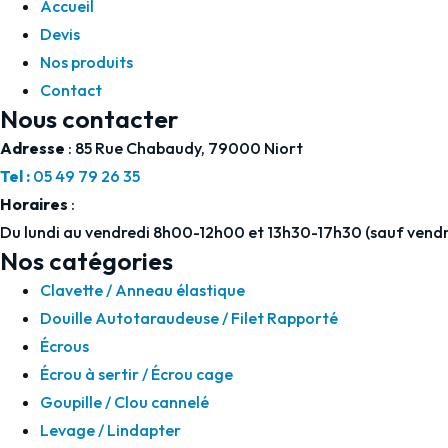
Accueil
Devis
Nos produits
Contact
Nous contacter
Adresse
: 85 Rue Chabaudy, 79000 Niort
Tel :
05 49 79 26 35
Horaires
:
Du lundi au vendredi 8h00-12h00 et 13h30-17h30 (sauf vendr
Nos catégories
Clavette / Anneau élastique
Douille Autotaraudeuse / Filet Rapporté
Écrous
Écrou à sertir / Écrou cage
Goupille / Clou cannelé
Levage / Lindapter