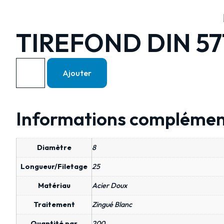
TIREFOND DIN 571
Ajouter
Informations complémen
Diamètre
8
Longueur/Filetage
25
Matériau
Acier Doux
Traitement
Zingué Blanc
Quantité par
200