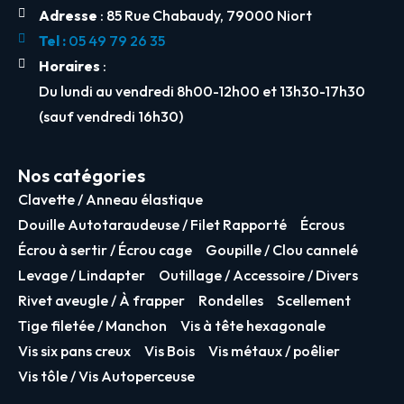
Adresse
: 85 Rue Chabaudy, 79000 Niort
Tel :
05 49 79 26 35
Horaires
:
Du lundi au vendredi 8h00-12h00 et 13h30-17h30
(sauf vendredi 16h30)
Nos catégories
Clavette / Anneau élastique
Douille Autotaraudeuse / Filet Rapporté
Écrous
Écrou à sertir / Écrou cage
Goupille / Clou cannelé
Levage / Lindapter
Outillage / Accessoire / Divers
Rivet aveugle / À frapper
Rondelles
Scellement
Tige filetée / Manchon
Vis à tête hexagonale
Vis six pans creux
Vis Bois
Vis métaux / poêlier
Vis tôle / Vis Autoperceuse