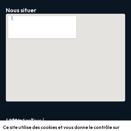
Nous situer
Servica
2026
|
Mentions
|
Tous
|
Ce site utilise des cookies et vous donne le contrôle sur
légales
droits