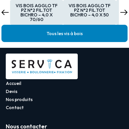
VIS BOIS AGGLO TF
VIS BOIS AGGLO TF
VIS
PZ N°2 FIL.TOT
PZ N°2 FIL.TOT
BICHRO – 4,0 X
BICHRO – 4,0 X 50
BI
70/60
Tous les vis à bois
Accueil
Devis
Nos produits
Contact
Nous contacter