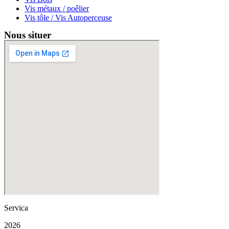
Vis métaux / poêlier
Vis tôle / Vis Autoperceuse
Nous situer
Servica
2026