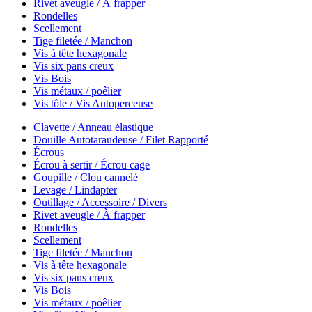
Rivet aveugle / À frapper
Rondelles
Scellement
Tige filetée / Manchon
Vis à tête hexagonale
Vis six pans creux
Vis Bois
Vis métaux / poêlier
Vis tôle / Vis Autoperceuse
Clavette / Anneau élastique
Douille Autotaraudeuse / Filet Rapporté
Écrous
Écrou à sertir / Écrou cage
Goupille / Clou cannelé
Levage / Lindapter
Outillage / Accessoire / Divers
Rivet aveugle / À frapper
Rondelles
Scellement
Tige filetée / Manchon
Vis à tête hexagonale
Vis six pans creux
Vis Bois
Vis métaux / poêlier