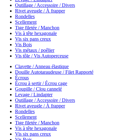
Outillage / Accessoire / Divers
Rivet aveugle / À frapper
Rondelles
Scellement
Tige filetée / Manchon
Vis à tête hexagonale
Vis six pans creux
Vis Bois
Vis métaux / poêlier
Vis tôle / Vis Autoperceuse
Clavette / Anneau élastique
Douille Autotaraudeuse / Filet Rapporté
Écrous
Écrou à sertir / Écrou cage
Goupille / Clou cannelé
Levage / Lindapter
Outillage / Accessoire / Divers
Rivet aveugle / À frapper
Rondelles
Scellement
Tige filetée / Manchon
Vis à tête hexagonale
Vis six pans creux
Vis Bois