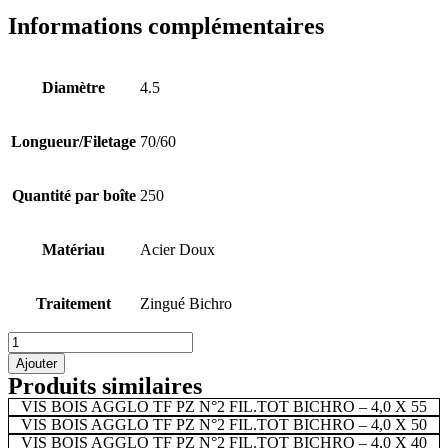
BOIS
Informations complémentaires
AGGLO
TF
PZ
N°2
Diamètre
4.5
FIL.TOT
BICHRO
-
Longueur/Filetage
70/60
4,5
X
70/60
Quantité par boîte
250
Matériau
Acier Doux
Traitement
Zingué Bichro
quantité
de
Ajouter
VIS
Produits similaires
BOIS
VIS BOIS AGGLO TF PZ N°2 FIL.TOT BICHRO – 4,0 X 55
AGGLO
VIS BOIS AGGLO TF PZ N°2 FIL.TOT BICHRO – 4,0 X 50
TF
VIS BOIS AGGLO TF PZ N°2 FIL.TOT BICHRO – 4,0 X 40
PZ