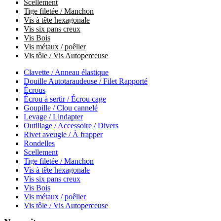
Scellement
Tige filetée / Manchon
Vis à tête hexagonale
Vis six pans creux
Vis Bois
Vis métaux / poêlier
Vis tôle / Vis Autoperceuse
Clavette / Anneau élastique
Douille Autotaraudeuse / Filet Rapporté
Écrous
Écrou à sertir / Écrou cage
Goupille / Clou cannelé
Levage / Lindapter
Outillage / Accessoire / Divers
Rivet aveugle / À frapper
Rondelles
Scellement
Tige filetée / Manchon
Vis à tête hexagonale
Vis six pans creux
Vis Bois
Vis métaux / poêlier
Vis tôle / Vis Autoperceuse