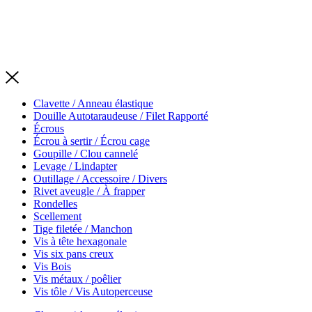
Tous droits réservés
|
Clavette / Anneau élastique
Douille Autotaraudeuse / Filet Rapporté
Écrous
Écrou à sertir / Écrou cage
Goupille / Clou cannelé
Levage / Lindapter
Outillage / Accessoire / Divers
Rivet aveugle / À frapper
Rondelles
Scellement
Tige filetée / Manchon
Vis à tête hexagonale
Vis six pans creux
Vis Bois
Vis métaux / poêlier
Vis tôle / Vis Autoperceuse