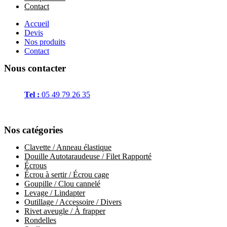
Contact
Accueil
Devis
Nos produits
Contact
Nous contacter
Adresse
: 85 Rue Chabaudy, 79000 Niort
Tel :
05 49 79 26 35
Horaires
:
Du lundi au vendredi 8h00-12h00 et 13h30-17h30 (sauf vendr
Nos catégories
Clavette / Anneau élastique
Douille Autotaraudeuse / Filet Rapporté
Écrous
Écrou à sertir / Écrou cage
Goupille / Clou cannelé
Levage / Lindapter
Outillage / Accessoire / Divers
Rivet aveugle / À frapper
Rondelles