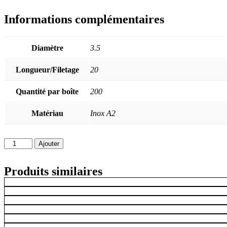
VIS
BOIS
Informations complémentaires
AGGLO
TF
PZ
Diamètre
3.5
N°2
FIL.TOT
Longueur/Filetage
20
INOX
A2
-
Quantité par boîte
200
3,5
X
Matériau
Inox A2
20
quantité
Ajouter
de
VIS
Produits similaires
BOIS
AGGLO
TF
PZ
N°2
FIL.TOT
INOX