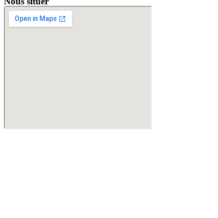
Nous situer
Servica
2026
|
Mentions légales et conformité
|