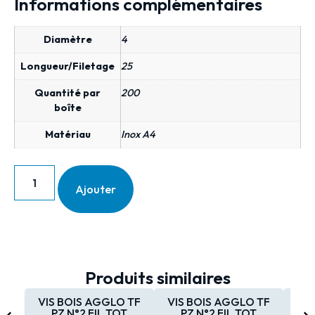
Informations complémentaires
Diamètre
4
Longueur/Filetage
25
Quantité par
200
boîte
Matériau
Inox A4
Ajouter
Produits similaires
VIS BOIS AGGLO TF
VIS BOIS AGGLO TF
VIS
PZ N°2 FIL.TOT
PZ N°2 FIL.TOT