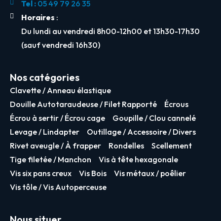
Tel :
05 49 79 26 35
Horaires
:
Du lundi au vendredi 8h00-12h00 et 13h30-17h30
(sauf vendredi 16h30)
Nos catégories
Clavette / Anneau élastique
Douille Autotaraudeuse / Filet Rapporté
Écrous
Écrou à sertir / Écrou cage
Goupille / Clou cannelé
Levage / Lindapter
Outillage / Accessoire / Divers
Rivet aveugle / À frapper
Rondelles
Scellement
Tige filetée / Manchon
Vis à tête hexagonale
Vis six pans creux
Vis Bois
Vis métaux / poêlier
Vis tôle / Vis Autoperceuse
Nous situer