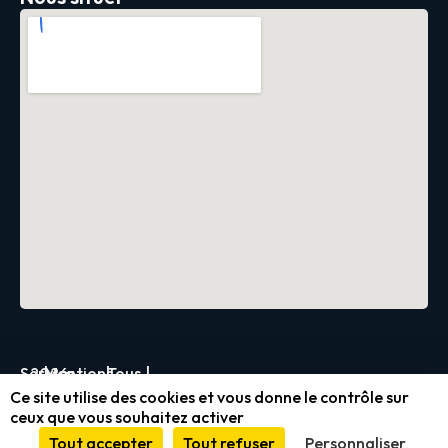
Servica
2026
|
Mentions
|
Tous
|
Ce site utilise des cookies et vous donne le contrôle sur
légales
droits
ceux que vous souhaitez activer
et
réservés
Tout accepter
Tout refuser
Personnaliser