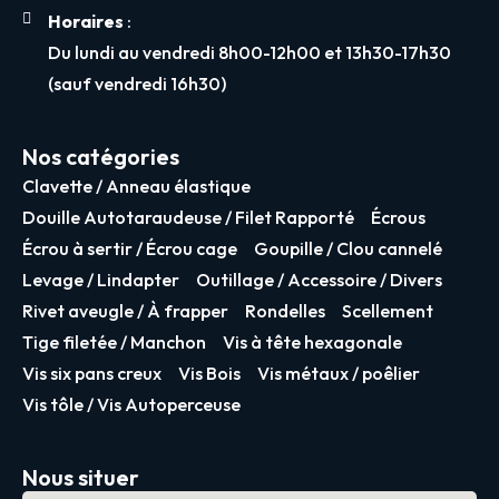
Horaires
:
Du lundi au vendredi 8h00-12h00 et 13h30-17h30
(sauf vendredi 16h30)
Nos catégories
Clavette / Anneau élastique
Douille Autotaraudeuse / Filet Rapporté
Écrous
Écrou à sertir / Écrou cage
Goupille / Clou cannelé
Levage / Lindapter
Outillage / Accessoire / Divers
Rivet aveugle / À frapper
Rondelles
Scellement
Tige filetée / Manchon
Vis à tête hexagonale
Vis six pans creux
Vis Bois
Vis métaux / poêlier
Vis tôle / Vis Autoperceuse
Nous situer