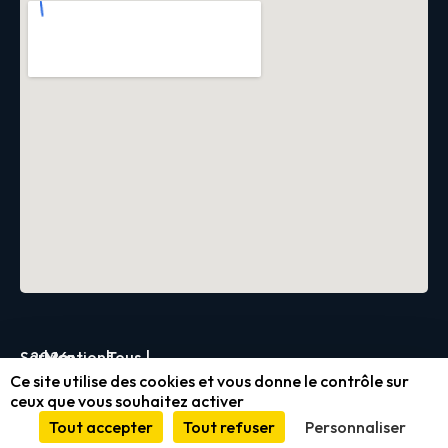
Servica
2026
|
Mentions
|
Tous
|
Ce site utilise des cookies et vous donne le contrôle sur
légales
droits
ceux que vous souhaitez activer
et
réservés
Tout accepter
Tout refuser
Personnaliser
conformité