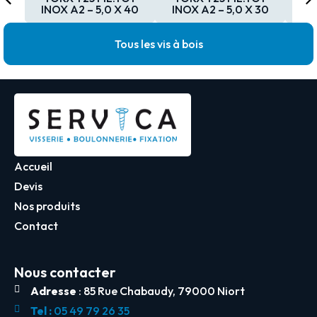
INOX A2 – 5,0 X 40
INOX A2 – 5,0 X 30
IN
Tous les vis à bois
Accueil
Devis
Nos produits
Contact
Nous contacter
Adresse
: 85 Rue Chabaudy, 79000 Niort
Tel :
05 49 79 26 35