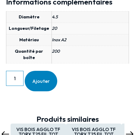
Informations complémentaires
Diamètre
4.5
Longueur/Filetage
20
Matériau
Inox A2
Quantité par
200
boîte
Ajouter
Produits similaires
VIS BOIS AGGLO TF
VIS BOIS AGGLO TF
VIS
TORX T25 FIL.TOT
TORX T25 FIL.TOT
TO