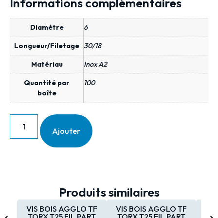
Informations complémentaires
Diamètre
6
Longueur/Filetage
30/18
Matériau
Inox A2
Quantité par
100
boîte
Ajouter
Produits similaires
VIS BOIS AGGLO TF
VIS BOIS AGGLO TF
VIS
TORX T25 FIL.PART
TORX T25 FIL.PART
TO