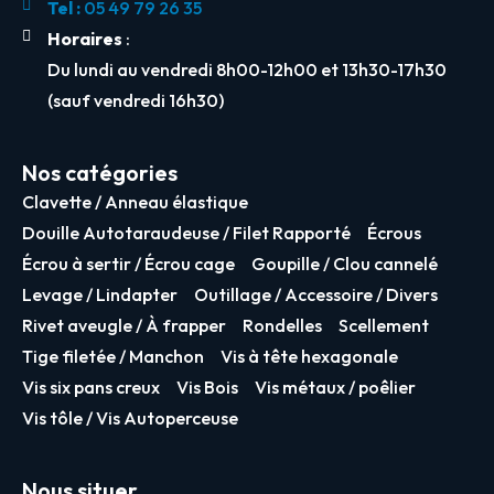
Tel :
05 49 79 26 35
Horaires
:
Du lundi au vendredi 8h00-12h00 et 13h30-17h30
(sauf vendredi 16h30)
Nos catégories
Clavette / Anneau élastique
Douille Autotaraudeuse / Filet Rapporté
Écrous
Écrou à sertir / Écrou cage
Goupille / Clou cannelé
Levage / Lindapter
Outillage / Accessoire / Divers
Rivet aveugle / À frapper
Rondelles
Scellement
Tige filetée / Manchon
Vis à tête hexagonale
Vis six pans creux
Vis Bois
Vis métaux / poêlier
Vis tôle / Vis Autoperceuse
Nous situer