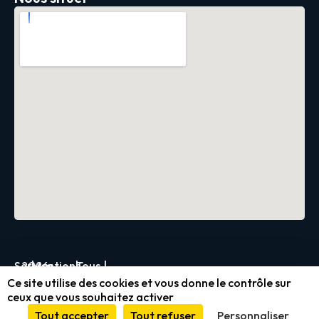
Servica
2026
|
Mentions
|
Tous
|
Ce site utilise des cookies et vous donne le contrôle sur
légales
droits
ceux que vous souhaitez activer
et
réservés
Tout accepter
Tout refuser
Personnaliser