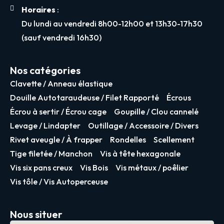
Horaires
:
Du lundi au vendredi 8h00-12h00 et 13h30-17h30
(sauf vendredi 16h30)
Nos catégories
Clavette / Anneau élastique
Douille Autotaraudeuse / Filet Rapporté
Écrous
Écrou à sertir / Écrou cage
Goupille / Clou cannelé
Levage / Lindapter
Outillage / Accessoire / Divers
Rivet aveugle / À frapper
Rondelles
Scellement
Tige filetée / Manchon
Vis à tête hexagonale
Vis six pans creux
Vis Bois
Vis métaux / poêlier
Vis tôle / Vis Autoperceuse
Nous situer