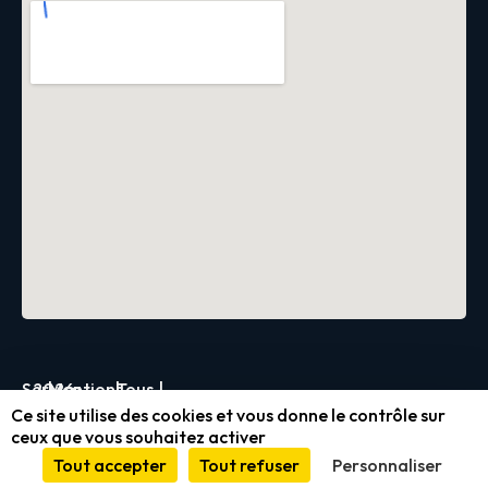
Servica
2026
|
Mentions
|
Tous
|
Ce site utilise des cookies et vous donne le contrôle sur
légales
droits
ceux que vous souhaitez activer
et
réservés
Tout accepter
Tout refuser
Personnaliser
conformité