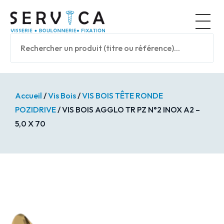
Panneau de gestion des cookies
Nos prod
Accueil
/
Vis Bois
/
VIS BOIS TÊTE RONDE
POZIDRIVE
/ VIS BOIS AGGLO TR PZ N°2 INOX A2 –
5,0 X 70