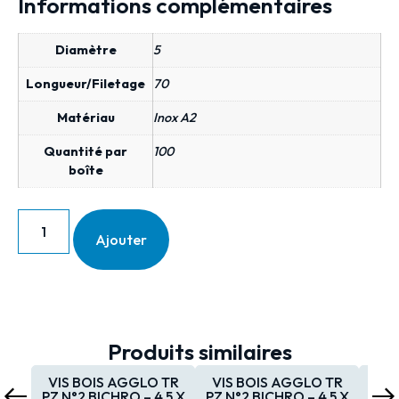
Informations complémentaires
Diamètre
5
Longueur/Filetage
70
Matériau
Inox A2
Quantité par
100
boîte
Ajouter
Produits similaires
VIS BOIS AGGLO TR
VIS BOIS AGGLO TR
VIS
PZ N°2 BICHRO – 4,5 X
PZ N°2 BICHRO – 4,5 X
PZ N