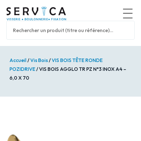
Panneau de gestion des cookies
Nos prod
Accueil
/
Vis Bois
/
VIS BOIS TÊTE RONDE
POZIDRIVE
/ VIS BOIS AGGLO TR PZ N°3 INOX A4 –
6,0 X 70