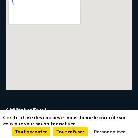
Servica
2026
|
Mentions
|
Tous
|
Ce site utilise des cookies et vous donne le contrôle sur
légales
droits
ceux que vous souhaitez activer
et
réservés
Tout accepter
Tout refuser
Personnaliser
conformité