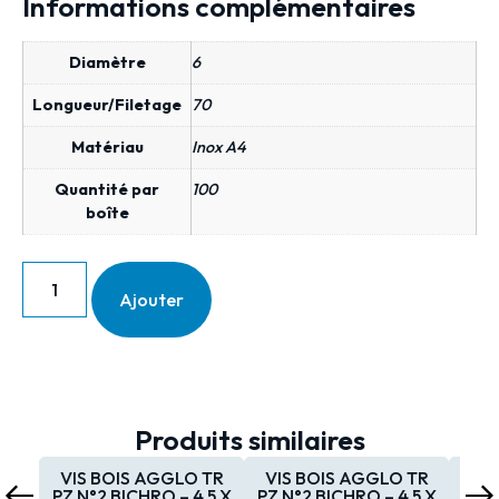
Informations complémentaires
Diamètre
6
Longueur/Filetage
70
Matériau
Inox A4
Quantité par
100
boîte
Ajouter
Produits similaires
VIS BOIS AGGLO TR
VIS BOIS AGGLO TR
VIS
PZ N°2 BICHRO – 4,5 X
PZ N°2 BICHRO – 4,5 X
PZ N