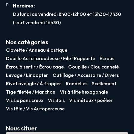
Horaires
:
Du lundi au vendredi 8h00-12h00 et 13h30-17h30
(sauf vendredi 16h30)
Nos catégories
Clavette / Anneau élastique
Douille Autotaraudeuse / Filet Rapporté
Écrous
Écrou à sertir / Écrou cage
Goupille / Clou cannelé
Levage / Lindapter
Outillage / Accessoire / Divers
Rivet aveugle / À frapper
Rondelles
Scellement
Tige filetée / Manchon
Vis à tête hexagonale
Vis six pans creux
Vis Bois
Vis métaux / poêlier
Vis tôle / Vis Autoperceuse
Nous situer