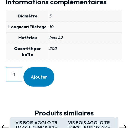
Informations complémentaires
Diamètre
3
Longueur/Filetage
10
Matériau
Inox A2
Quantité par
200
boîte
Ajouter
Produits similaires
VIS BOIS AGGLO TR
VIS BOIS AGGLO TR
VIS
TORX T10 INOX A2 –
TORX T10 INOX A2 –
TOR