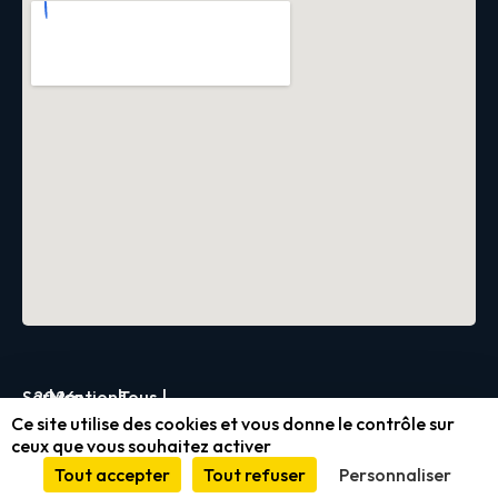
Servica
2026
|
Mentions
|
Tous
|
Ce site utilise des cookies et vous donne le contrôle sur
légales
droits
ceux que vous souhaitez activer
et
réservés
Tout accepter
Tout refuser
Personnaliser
conformité