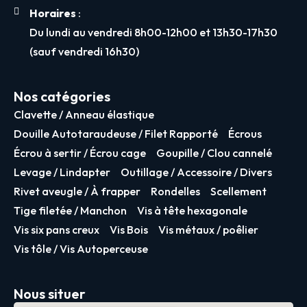
Horaires
:
Du lundi au vendredi 8h00-12h00 et 13h30-17h30
(sauf vendredi 16h30)
Nos catégories
Clavette / Anneau élastique
Douille Autotaraudeuse / Filet Rapporté
Écrous
Écrou à sertir / Écrou cage
Goupille / Clou cannelé
Levage / Lindapter
Outillage / Accessoire / Divers
Rivet aveugle / À frapper
Rondelles
Scellement
Tige filetée / Manchon
Vis à tête hexagonale
Vis six pans creux
Vis Bois
Vis métaux / poêlier
Vis tôle / Vis Autoperceuse
Nous situer