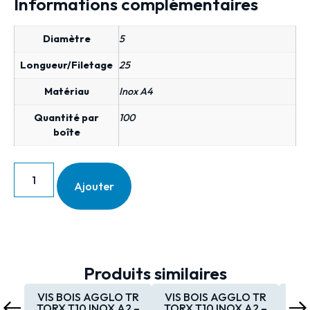
Informations complémentaires
Diamètre
5
Longueur/Filetage
25
Matériau
Inox A4
Quantité par
100
boîte
Ajouter
Produits similaires
VIS BOIS AGGLO TR
VIS BOIS AGGLO TR
VIS
TORX T10 INOX A2 –
TORX T10 INOX A2 –
TOR