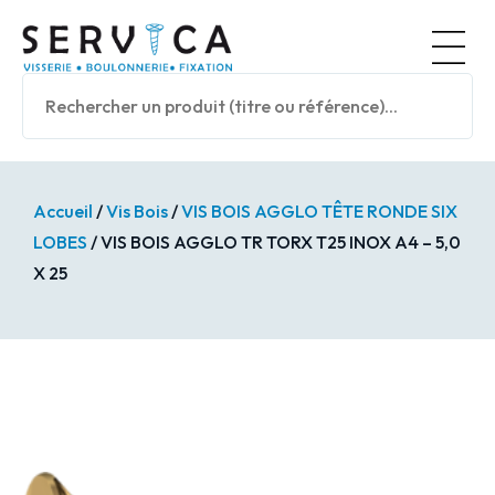
Panneau de gestion des cookies
Nos prod
Accueil
/
Vis Bois
/
VIS BOIS AGGLO TÊTE RONDE SIX
LOBES
/ VIS BOIS AGGLO TR TORX T25 INOX A4 – 5,0
X 25