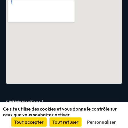
Servica
2026
|
Mentions
|
Tous
|
Ce site utilise des cookies et vous donne le contrôle sur
légales
droits
ceux que vous souhaitez activer
et
réservés
Tout accepter
Tout refuser
Personnaliser
conformité