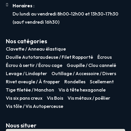
Horaires
:
Du lundi au vendredi 8h00-12h00 et 13h30-17h30
(sauf vendredi 16h30)
Nos catégories
Clavette / Anneau élastique
Douille Autotaraudeuse / Filet Rapporté
Écrous
Écrou à sertir / Écrou cage
Goupille / Clou cannelé
Levage / Lindapter
Outillage / Accessoire / Divers
Rivet aveugle / À frapper
Rondelles
Scellement
Tige filetée / Manchon
Vis à tête hexagonale
Vis six pans creux
Vis Bois
Vis métaux / poêlier
Vis tôle / Vis Autoperceuse
Nous situer