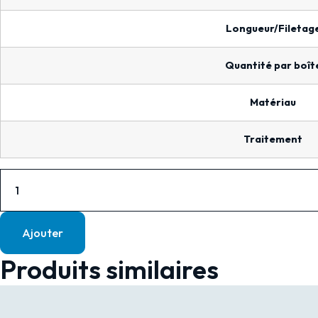
FIL.TOT
BICHRO
Longueur/Filetag
-
Quantité par boît
4.0
X
Matériau
30
Traitement
quantité
de
VIS
Ajouter
BOIS
ANTI-
Produits similaires
FENDAGE
TF
TORX