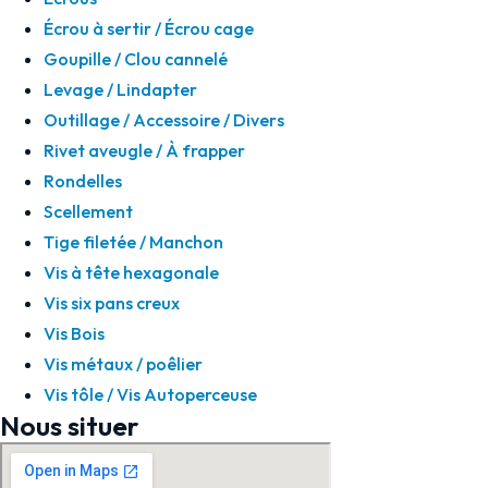
Écrou à sertir / Écrou cage
Goupille / Clou cannelé
Levage / Lindapter
Outillage / Accessoire / Divers
Rivet aveugle / À frapper
Rondelles
Scellement
Tige filetée / Manchon
Vis à tête hexagonale
Vis six pans creux
Vis Bois
Vis métaux / poêlier
Vis tôle / Vis Autoperceuse
Nous situer