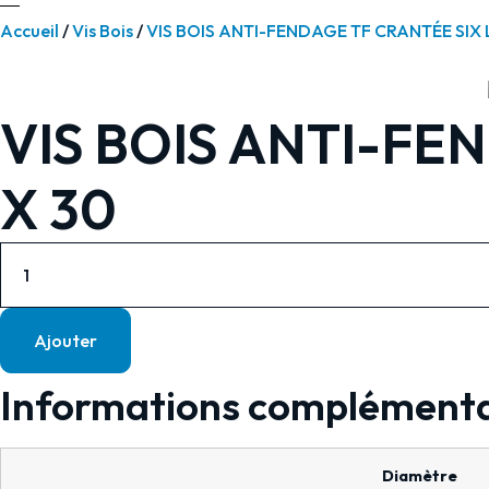
Accueil
/
Vis Bois
/
VIS BOIS ANTI-FENDAGE TF CRANTÉE SIX
VIS BOIS ANTI-FEN
X 30
quantité
de
VIS
Ajouter
BOIS
ANTI-
Informations complémenta
FENDAGE
TF
TORX
Diamètre