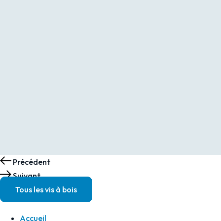
FIL.TOT
BICHRO
-
4.0
X
30
Précédent
Suivant
Tous les vis à bois
Accueil