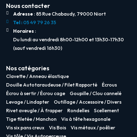
Nous contacter
Adresse
: 85 Rue Chabaudy, 79000 Niort
Tel :
05 49 79 26 35
Horaires
:
Du lundi au vendredi 8h00-12h00 et 13h30-17h30
(sauf vendredi 16h30)
Nos catégories
Clavette / Anneau élastique
Douille Autotaraudeuse / Filet Rapporté
Écrous
Écrou à sertir / Écrou cage
Goupille / Clou cannelé
Levage / Lindapter
Outillage / Accessoire / Divers
Rivet aveugle / À frapper
Rondelles
Scellement
Tige filetée / Manchon
Vis à tête hexagonale
Vis six pans creux
Vis Bois
Vis métaux / poêlier
Vis tôle / Vis Autoperceuse