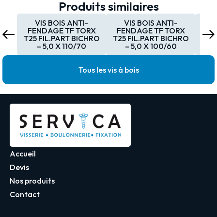
Produits similaires
VIS BOIS ANTI-
VIS BOIS ANTI-
V
FENDAGE TF TORX
FENDAGE TF TORX
FE
T25 FIL.PART BICHRO
T25 FIL.PART BICHRO
T25
– 5,0 X 110/70
– 5,0 X 100/60
Tous les vis à bois
Accueil
Devis
Nos produits
Contact