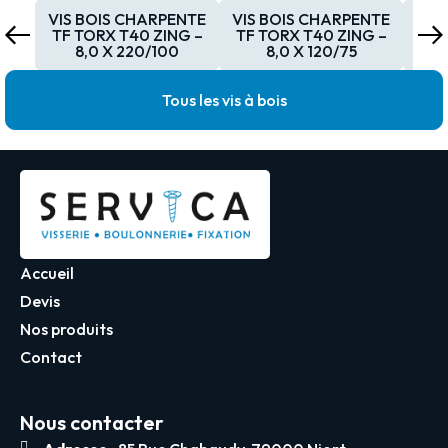
VIS BOIS CHARPENTE
VIS BOIS CHARPENTE
VIS
TF TORX T40 ZING –
TF TORX T40 ZING –
TF 
8,0 X 220/100
8,0 X 120/75
Tous les vis à bois
Accueil
Devis
Nos produits
Contact
Nous contacter