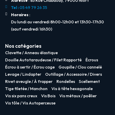
Adresse
: 85 Rue Chabaudy, 79000 Niort
Tel :
05 49 79 26 35
Horaires
:
Du lundi au vendredi 8h00-12h00 et 13h30-17h30
(sauf vendredi 16h30)
Nos catégories
Clavette / Anneau élastique
Douille Autotaraudeuse / Filet Rapporté
Écrous
Écrou à sertir / Écrou cage
Goupille / Clou cannelé
Levage / Lindapter
Outillage / Accessoire / Divers
Rivet aveugle / À frapper
Rondelles
Scellement
Tige filetée / Manchon
Vis à tête hexagonale
Vis six pans creux
Vis Bois
Vis métaux / poêlier
Vis tôle / Vis Autoperceuse