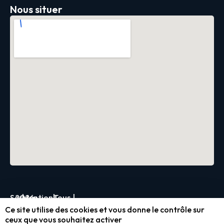
Nous situer
Servica
2026
|
Mentions
|
Tous
|
Ce site utilise des cookies et vous donne le contrôle sur
légales
droits
ceux que vous souhaitez activer