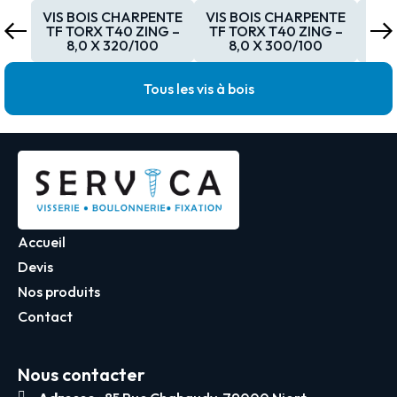
VIS BOIS CHARPENTE
VIS BOIS CHARPENTE
VIS
TF TORX T40 ZING –
TF TORX T40 ZING –
TF 
8,0 X 320/100
8,0 X 300/100
Tous les vis à bois
Accueil
Devis
Nos produits
Contact
Nous contacter