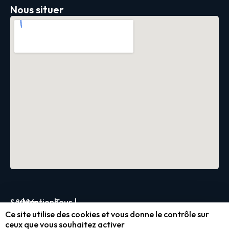
Nous situer
Servica
2026
|
Mentions
|
Tous
|
Ce site utilise des cookies et vous donne le contrôle sur
légales
droits
ceux que vous souhaitez activer