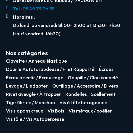
Adresse
: 85 Rue Chabaudy, 79000 Niort
Tel :
05 49 79 26 35
Horaires
:
Du lundi au vendredi 8h00-12h00 et 13h30-17h30
(sauf vendredi 16h30)
Nos catégories
Clavette / Anneau élastique
Douille Autotaraudeuse / Filet Rapporté
Écrous
Écrou à sertir / Écrou cage
Goupille / Clou cannelé
Levage / Lindapter
Outillage / Accessoire / Divers
Rivet aveugle / À frapper
Rondelles
Scellement
Tige filetée / Manchon
Vis à tête hexagonale
Vis six pans creux
Vis Bois
Vis métaux / poêlier
Vis tôle / Vis Autoperceuse