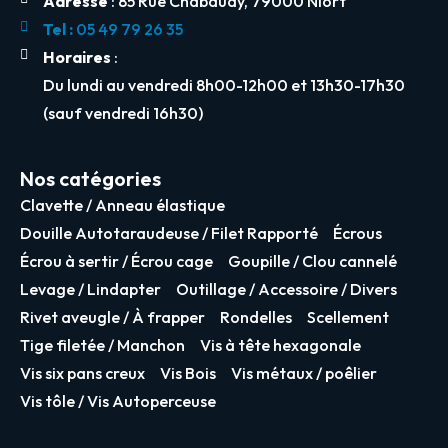
Adresse
: 85 Rue Chabaudy, 79000 Niort
Tel :
05 49 79 26 35
Horaires
:
Du lundi au vendredi 8h00-12h00 et 13h30-17h30
(sauf vendredi 16h30)
Nos catégories
Clavette / Anneau élastique
Douille Autotaraudeuse / Filet Rapporté
Écrous
Écrou à sertir / Écrou cage
Goupille / Clou cannelé
Levage / Lindapter
Outillage / Accessoire / Divers
Rivet aveugle / À frapper
Rondelles
Scellement
Tige filetée / Manchon
Vis à tête hexagonale
Vis six pans creux
Vis Bois
Vis métaux / poêlier
Vis tôle / Vis Autoperceuse