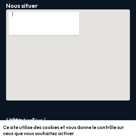
Nous situer
Servica
2026
|
Mentions
|
Tous
|
Ce site utilise des cookies et vous donne le contrôle sur
légales
droits
ceux que vous souhaitez activer