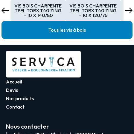
VIS BOIS CHARPENTE
VIS BOIS CHARPENTE
VIS
TPEL TORX T40 ZING
TPEL TORX T40 ZING
TPE
– 10 X 140/80
– 10 X 120/75
Tous les vis à bois
Accueil
Devis
Nos produits
Contact
Nous contacter