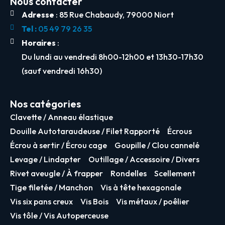
Nous contacter
Adresse
: 85 Rue Chabaudy, 79000 Niort
Tel :
05 49 79 26 35
Horaires
:
Du lundi au vendredi 8h00-12h00 et 13h30-17h30
(sauf vendredi 16h30)
Nos catégories
Clavette / Anneau élastique
Douille Autotaraudeuse / Filet Rapporté
Écrous
Écrou à sertir / Écrou cage
Goupille / Clou cannelé
Levage / Lindapter
Outillage / Accessoire / Divers
Rivet aveugle / À frapper
Rondelles
Scellement
Tige filetée / Manchon
Vis à tête hexagonale
Vis six pans creux
Vis Bois
Vis métaux / poêlier
Vis tôle / Vis Autoperceuse