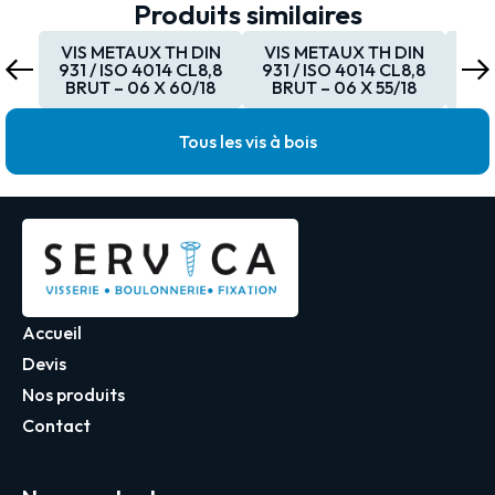
Produits similaires
VIS METAUX TH DIN
VIS METAUX TH DIN
VI
931 / ISO 4014 CL8,8
931 / ISO 4014 CL8,8
931
BRUT – 06 X 60/18
BRUT – 06 X 55/18
BR
Tous les vis à bois
Accueil
Devis
Nos produits
Contact